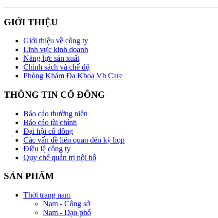
GIỚI THIỆU
Giới thiệu về công ty
Lĩnh vực kinh doanh
Năng lực sản xuất
Chính sách và chế độ
Phòng Khám Đa Khoa Vh Care
THÔNG TIN CỔ ĐÔNG
Báo cáo thường niên
Báo cáo tài chính
Đại hội cổ đông
Các vấn đề liên quan đến kỳ họp
Điều lệ công ty
Quy chế quản trị nội bộ
SẢN PHẨM
Thời trang nam
Nam - Công sở
Nam - Dạo phố