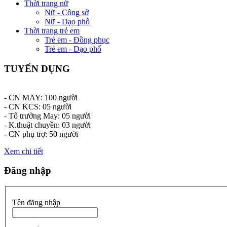
Thời trang nữ
Nữ - Công sở
Nữ - Dạo phố
Thời trang trẻ em
Trẻ em - Đồng phục
Trẻ em - Dạo phố
TUYỂN DỤNG
- CN MAY: 100 người
- CN KCS: 05 người
- Tổ trưởng May: 05 người
- K.thuật chuyền: 03 người
- CN phụ trợ: 50 người
Xem chi tiết
Đăng nhập
Tên đăng nhập