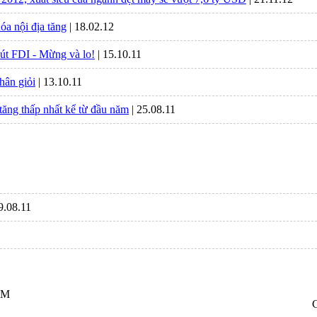
óa nội địa tăng
| 18.02.12
út FDI - Mừng và lo!
| 15.10.11
hân giỏi
| 13.10.11
tăng thấp nhất kể từ đầu năm
| 25.08.11
29.08.11
CM
C