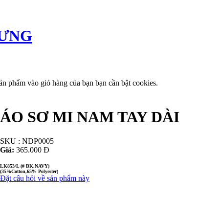
ư vấn tiêu dùng
Liên hệ
ản phẩm vào giỏ hàng của bạn bạn cần bật cookies.
ÁO SƠ MI NAM TAY DÀI
SKU : NDP0005
Giá:
365.000 Đ
LK853/L (# DK.NAVY)
(35%Cotton,65% Polyester)
Đặt câu hỏi về sản phẩm này