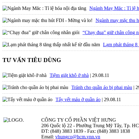
Ngành May Măc : Tỉ lệ h
Ngành may mặc thu h
“Chạy đua” giữ chân công n
Lạm phát tháng 8 
TƯ VẤN TIÊU DÙNG
Tiệm giặt khô ở nhà
| 29.08.11
Tránh cho quần áo bị phai màu
| 
Tẩy vết máu ở quần áo
| 29.08.11
CÔNG TY CỔ PHẦN VIỆT HƯNG
206 Quốc lộ 22 - Phường Trung Mỹ Tây, Tp. H
ĐT: (848) 3883 1839 - Fax: (848) 3883 1838
Email:
vhungco@hcm.vnn.vn