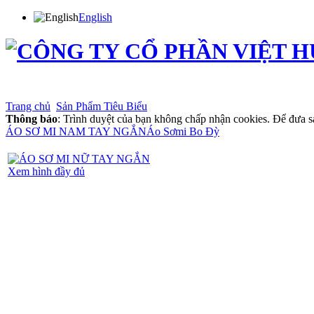
English
Trang chủ
Giới thiệu
Sản phẩm
Thông tin cổ đông
Tin tức
Phân phối
Tuyển dụng
T
Trang chủ
Sản Phẩm Tiêu Biểu
Thông báo
: Trình duyệt của bạn không chấp nhận cookies. Để đưa s
ÁO SƠ MI NAM TAY NGẮN
Áo Sơmi Bo Đỳ
Xem hình đầy đủ