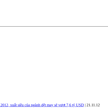
2012, xuất siêu của ngành dệt may sẽ vượt 7,6 tỷ USD
| 21.11.12