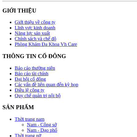
GIỚI THIỆU
Giới thiệu về công ty
Lĩnh vực kinh doanh
Năng lực sản xuất
Chính sách và chế độ
Phòng Khám Đa Khoa Vh Care
THÔNG TIN CỔ ĐÔNG
Báo cáo thường niên
Báo cáo tài chính
Đại hội cổ đông
Các vấn đề liên quan đến kỳ họp
Điều lệ công ty
Quy chế quản trị nội bộ
SẢN PHẨM
Thời trang nam
Nam - Công sở
Nam - Dạo phố
Thời trang nữ