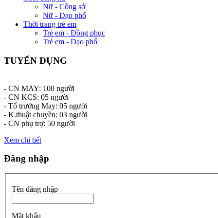
Nữ - Công sở
Nữ - Dạo phố
Thời trang trẻ em
Trẻ em - Đồng phục
Trẻ em - Dạo phố
TUYỂN DỤNG
- CN MAY: 100 người
- CN KCS: 05 người
- Tổ trưởng May: 05 người
- K.thuật chuyền: 03 người
- CN phụ trợ: 50 người
Xem chi tiết
Đăng nhập
Tên đăng nhập
Mật khẩu