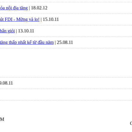
óa nội địa tăng
| 18.02.12
út FDI - Mừng và lo!
| 15.10.11
hân giỏi
| 13.10.11
tăng thấp nhất kể từ đầu năm
| 25.08.11
29.08.11
CM
C