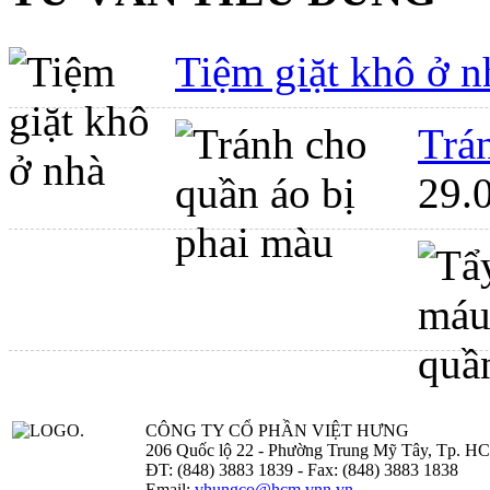
Tiệm giặt khô ở n
Trá
29.
CÔNG TY CỔ PHẦN VIỆT HƯNG
206 Quốc lộ 22 - Phường Trung Mỹ Tây, Tp. H
ĐT: (848) 3883 1839 - Fax: (848) 3883 1838
Email:
vhungco@hcm.vnn.vn