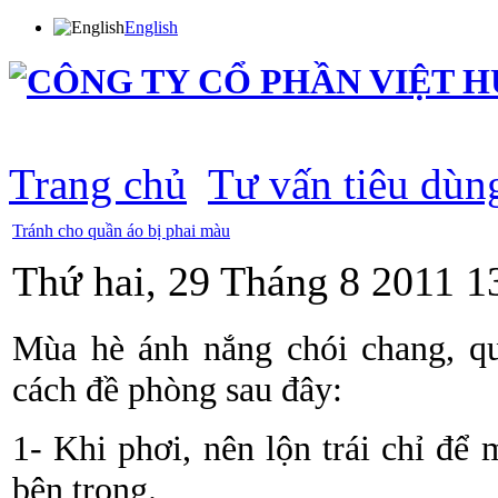
English
Trang chủ
Giới thiệu
Sản phẩm
Thông tin cổ đông
Tin tức
Phân phối
Tuyển dụng
T
Trang chủ
Tư vấn tiêu dùn
Tránh cho quần áo bị phai màu
Thứ hai, 29 Tháng 8 2011 1
Mùa hè ánh nắng chói chang, q
cách đề phòng sau đây:
1- Khi phơi, nên lộn trái chỉ để 
bên trong.