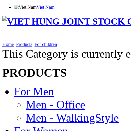
Viet Nam
Home
Introduction
Products
Shareholder Info
News
Distribution
Employment
Con
Home
Products
For children
This Category is currently 
PRODUCTS
For Men
Men - Office
Men - WalkingStyle
For Women